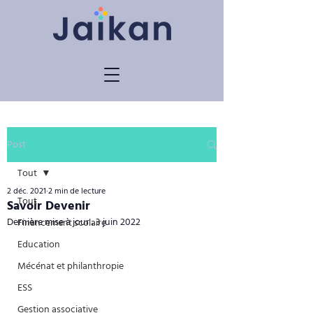
Post
Tout
2 déc. 2021
2 min de lecture
Tout
Savoir Devenir
Dernière mise à jour :
3 juin 2022
Financement scolaire
Education
Mécénat et philanthropie
ESS
Gestion associative