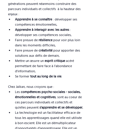
générations peuvent néanmoins construire des 
parcours individuels et collectifs  à la hauteur des 
enjeux :
Apprendre à se connaître
 : développer ses 
compétences émotionnelles,
Apprendre à interagir avec les autres
 : 
développer ses compétences sociales,
Faire preuve de 
résilience
 pour voir plus loin 
dans les moments difficiles,
Faire preuve de 
créativité
 pour apporter des 
solutions aux défis de demain,
Mettre un œuvre un 
esprit critique
 acéré 
permettant de faire face à l'abondance 
d'information,
Se former 
tout au long de la vie
.
Chez Jaïkan, nous croyons que :
Les 
compétences psycho-sociales - sociales, 
émotionnelles et cognitives
, sont au coeur de 
ces parcours individuels et collectifs et 
qu'elles peuvent 
s'apprendre et se développer
,
La technologie est un facilitateur efficace de 
tous les apprentissages quand elle est utilisée 
à bon escient. Elle est un démultiplicateur 
d'opportunités d'apprentissage. Elle est un 