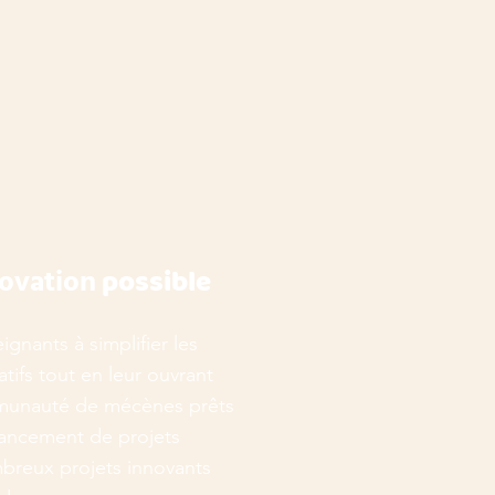
novation
possible
ignants à simplifier les
tifs tout en leur ouvrant
munauté de mécènes prêts
inancement de projets
mbreux projets innovants