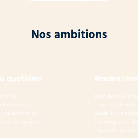
Nos ambitions
du quotidien
Rendre
l'in
éros du
En aidant les ense
 clés en main
aspects administra
 nos enfants au
accès à une com
quent de moyens
à participer au f
éducatifs, de no